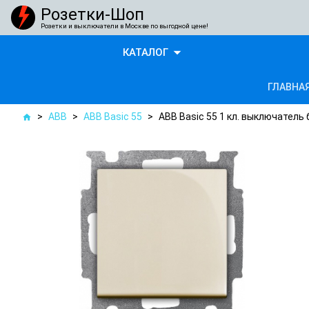
Розетки-Шоп
Розетки и выключатели в Москве по выгодной цене!
arrow_drop_down
КАТАЛОГ
ГЛАВНА
>
ABB
>
ABB Basic 55
>
ABB Basic 55 1 кл. выключатель
home