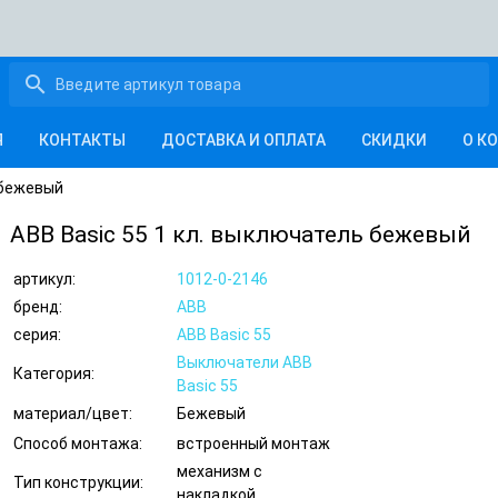
search
Я
КОНТАКТЫ
ДОСТАВКА И ОПЛАТА
СКИДКИ
О К
 бежевый
ABB Basic 55 1 кл. выключатель бежевый
артикул:
1012-0-2146
бренд:
ABB
серия:
ABB Basic 55
Выключатели ABB
Категория:
Basic 55
материал/цвет:
Бежевый
Способ монтажа:
встроенный монтаж
механизм с
Тип конструкции:
накладкой