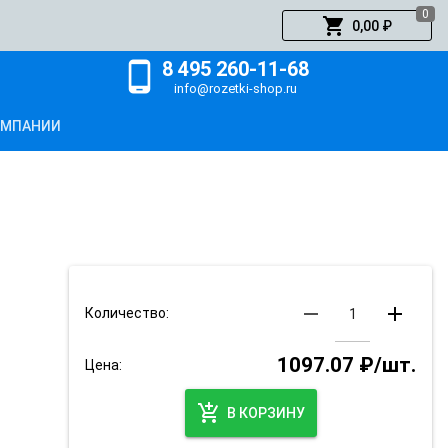
0
shopping_cart
0,00 ₽
8 495 260-11-68
phone_android
info@rozetki-shop.ru
ОМПАНИИ
remove
add
Количество:
1097.07 ₽/шт.
Цена:
add_shopping_cart
В КОРЗИНУ