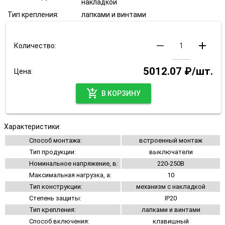
накладкой
Тип крепления:
лапками и винтами
remove
add
Количество:
5012.07 ₽/шт.
Цена:
add_shopping_cart
В КОРЗИНУ
Характеристики:
Способ монтажа:
встроенный монтаж
Тип продукции:
выключатели
Номинальное напряжение, в:
220-250В
Максимальная нагрузка, а:
10
Тип конструкции:
механизм с накладкой
Степень защиты:
IP20
Тип крепления:
лапками и винтами
Способ включения:
клавишный