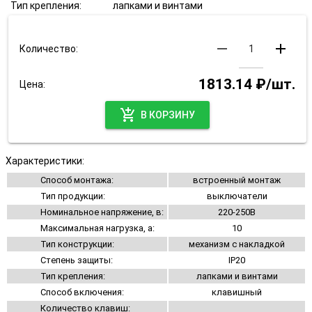
Тип крепления:
лапками и винтами
remove
add
Количество:
1813.14 ₽/шт.
Цена:
add_shopping_cart
В КОРЗИНУ
Характеристики:
Способ монтажа:
встроенный монтаж
Тип продукции:
выключатели
Номинальное напряжение, в:
220-250В
Максимальная нагрузка, а:
10
Тип конструкции:
механизм с накладкой
Степень защиты:
IP20
Тип крепления:
лапками и винтами
Способ включения:
клавишный
Количество клавиш: