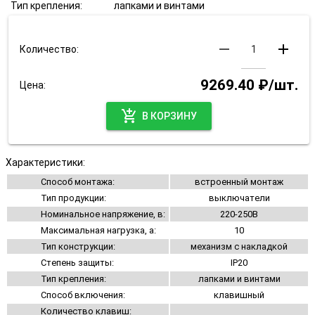
Тип крепления:
лапками и винтами
remove
add
Количество:
9269.40 ₽/шт.
Цена:
add_shopping_cart
В КОРЗИНУ
Характеристики:
Способ монтажа:
встроенный монтаж
Тип продукции:
выключатели
Номинальное напряжение, в:
220-250В
Максимальная нагрузка, а:
10
Тип конструкции:
механизм с накладкой
Степень защиты:
IP20
Тип крепления:
лапками и винтами
Способ включения:
клавишный
Количество клавиш: