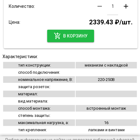
remove
add
Количество:
2339.43 ₽/шт.
Цена:
add_shopping_cart
В КОРЗИНУ
Характеристики:
тип конструкции:
механизм с накладкой
способ подключения:
номинальное напряжение, В:
220-250В
защита розеток:
материал:
вид материала:
способ монтажа:
встроенный монтаж
степень защиты:
максимальная нагрузка, а:
16
тип крепления:
лапками и винтами
Любая информация на сайте не является публичной офертой.