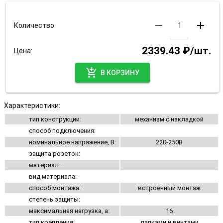
remove
add
Количество:
2339.43 ₽/шт.
Цена:
add_shopping_cart
В КОРЗИНУ
Характеристики:
тип конструкции:
механизм с накладкой
способ подключения:
номинальное напряжение, В:
220-250В
защита розеток:
материал:
вид материала:
способ монтажа:
встроенный монтаж
степень защиты:
максимальная нагрузка, а:
16
тип крепления:
лапками и винтами