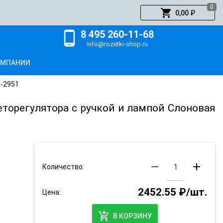
0
shopping_cart
0,00 ₽
8 495 260-11-68
phone_android
info@rozetki-shop.ru
ОМПАНИИ
0-2951
еторегулятора с ручкой и лампой Слоновая
remove
add
Количество:
2452.55 ₽/шт.
Цена:
add_shopping_cart
В КОРЗИНУ