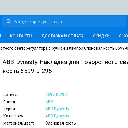
search
Я
КОНТАКТЫ
ДОСТАВКА И ОПЛАТА
СКИДКИ
О К
отного светорегулятора с ручкой и лампой Слоновая кость 6599-
ABB Dynasty Накладка для поворотного св
кость 6599-0-2951
артикул:
6599-0-2951
бренд:
ABB
серия:
ABB Dynasty
Категория:
ABB Dynasty
материал/цвет:
Слоновая кость