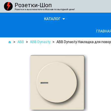
Розетки-Шоп
Розетки и выключатели в Москве по выгодной цене!
arrow_drop_down
КАТАЛОГ
ГЛАВНА
>
ABB
>
ABB Dynasty
>
ABB Dynasty Накладка для повор
home