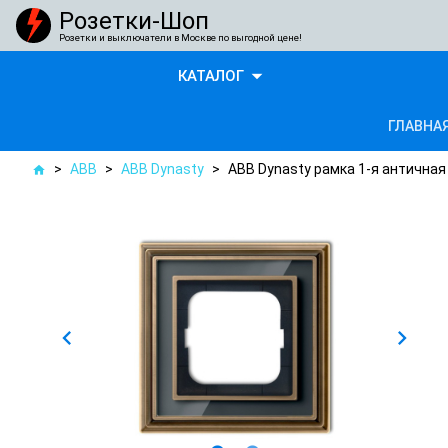
Розетки-Шоп
Розетки и выключатели в Москве по выгодной цене!
arrow_drop_down
КАТАЛОГ
ГЛАВНА
>
ABB
>
ABB Dynasty
>
ABB Dynasty рамка 1-я античная
home
chevron_left
chevron_right