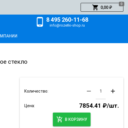
0
shopping_cart
0,00 ₽
8 495 260-11-68
phone_android
info@rozetki-shop.ru
ОМПАНИИ
ное стекло
remove
add
Количество:
7854.41 ₽/шт.
Цена:
add_shopping_cart
В КОРЗИНУ