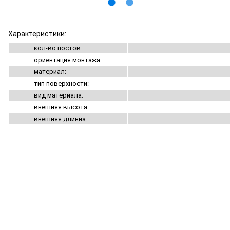
lens
lens
Характеристики:
кол-во постов:
ориентация монтажа:
материал:
тип поверхности:
вид материала:
внешняя высота:
внешняя длинна: