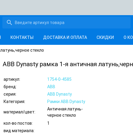
search
Я
КОНТАКТЫ
ДОСТАВКА И ОПЛАТА
СКИДКИ
О К
 латунь,черное стекло
ABB Dynasty рамка 1-я античная латунь,чер
артикул:
1754-0-4585
бренд:
ABB
серия:
ABB Dynasty
Категория:
Рамки ABB Dynasty
Античная латунь-
материал/цвет:
черное стекло
кол-во постов:
1
вид материала: