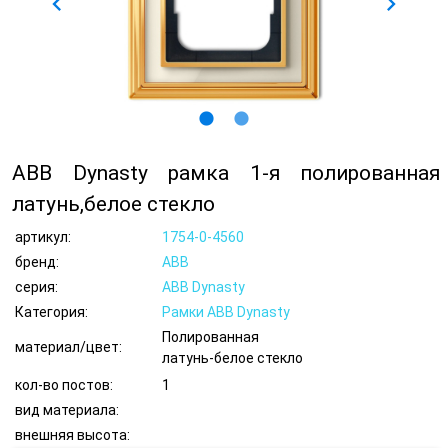
chevron_left
chevron_right
lens
lens
ABB Dynasty рамка 1-я полированная
латунь,белое стекло
артикул:
1754-0-4560
бренд:
ABB
серия:
ABB Dynasty
Категория:
Рамки ABB Dynasty
Полированная
материал/цвет:
латунь-белое стекло
кол-во постов:
1
вид материала:
внешняя высота: