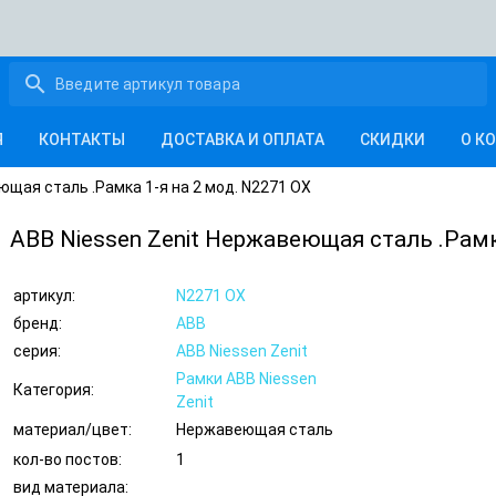
search
Я
КОНТАКТЫ
ДОСТАВКА И ОПЛАТА
СКИДКИ
О К
ющая сталь .Рамка 1-я на 2 мод. N2271 OX
ABB Niessen Zenit Нержавеющая сталь .Рамк
артикул:
N2271 OX
бренд:
ABB
серия:
ABB Niessen Zenit
Рамки ABB Niessen
Категория:
Zenit
материал/цвет:
Нержавеющая сталь
кол-во постов:
1
вид материала: