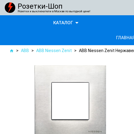
Розетки-Шоп
Розетки и выключатели в Москве по выгодной цене!
arrow_drop_down
КАТАЛОГ
ГЛАВНА
>
ABB
>
ABB Niessen Zenit
>
ABB Niessen Zenit Нержаве
home