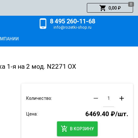
0
shopping_cart
0,00 ₽
8 495 260-11-68
phone_android
info@rozetki-shop.ru
ОМПАНИИ
а 1-я на 2 мод. N2271 OX
remove
add
Количество:
6469.40 ₽/шт.
Цена:
add_shopping_cart
В КОРЗИНУ