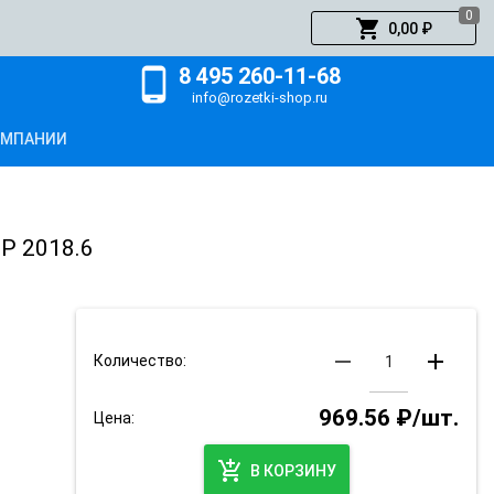
0
shopping_cart
0,00 ₽
8 495 260-11-68
phone_android
info@rozetki-shop.ru
ОМПАНИИ
TP 2018.6
remove
add
Количество:
969.56 ₽/шт.
Цена:
add_shopping_cart
В КОРЗИНУ