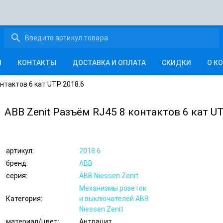
search
Я
КОНТАКТЫ
ДОСТАВКА И ОПЛАТА
СКИДКИ
О К
нтактов 6 кат UTP 2018.6
ABB Zenit Разъём RJ45 8 контактов 6 кат U
артикул:
2018.6
бренд:
ABB
серия:
ABB Niessen Zenit
Механизмы розеток
Категория:
и выключателей ABB
Niessen Zenit
материал/цвет:
Антрацит