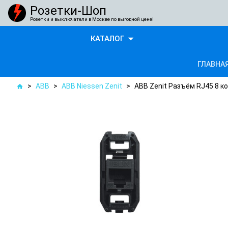
Розетки-Шоп
Розетки и выключатели в Москве по выгодной цене!
arrow_drop_down
КАТАЛОГ
ГЛАВНА
>
ABB
>
ABB Niessen Zenit
>
ABB Zenit Разъём RJ45 8 ко
home