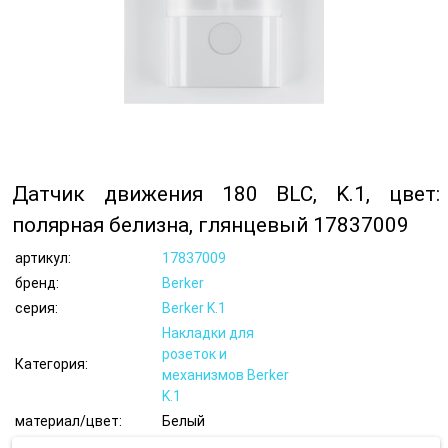
Датчик движения 180 BLC, K.1, цвет:
полярная белизна, глянцевый 17837009
артикул:
17837009
бренд:
Berker
серия:
Berker K.1
Накладки для
розеток и
Категория:
механизмов Berker
K.1
материал/цвет:
Белый