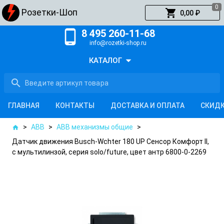
0
shopping_cart
Розетки-Шоп
0,00 ₽
phone_android
8 495 260-11-68
info@rozetki-shop.ru
arrow_drop_down
КАТАЛОГ
search
ГЛАВНАЯ
КОНТАКТЫ
ДОСТАВКА И ОПЛАТА
СКИД
>
ABB
>
ABB механизмы общие
>
home
Датчик движения Busch-Wchter 180 UP Сенсор Комфорт II,
с мультилинзой, серия solo/future, цвет антр 6800-0-2269