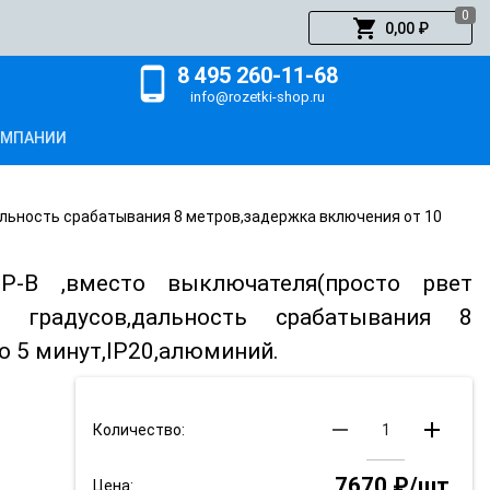
0
shopping_cart
0,00 ₽
8 495 260-11-68
phone_android
info@rozetki-shop.ru
ОМПАНИИ
дальность срабатывания 8 метров,задержка включения от 10
P-B ,вместо выключателя(просто рвет
0 градусов,дальность срабатывания 8
о 5 минут,IP20,алюминий.
remove
add
Количество:
7670 ₽/шт.
Цена: