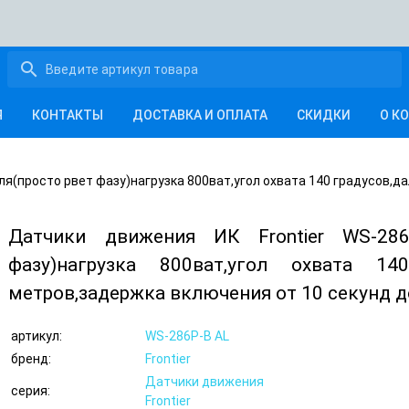
search
Я
КОНТАКТЫ
ДОСТАВКА И ОПЛАТА
СКИДКИ
О К
ля(просто рвет фазу)нагрузка 800ват,угол охвата 140 градусов,
Датчики движения ИК Frontier WS-286
фазу)нагрузка 800ват,угол охвата 14
метров,задержка включения от 10 секунд д
артикул:
WS-286P-B AL
бренд:
Frontier
Датчики движения
серия:
Frontier