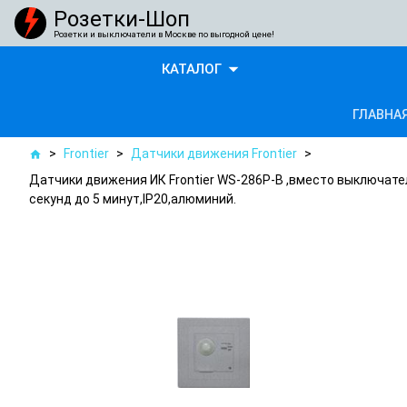
Розетки-Шоп
Розетки и выключатели в Москве по выгодной цене!
arrow_drop_down
КАТАЛОГ
ГЛАВНА
>
Frontier
>
Датчики движения Frontier
>
home
Датчики движения ИК Frontier WS-286P-B ,вместо выключате
секунд до 5 минут,IP20,алюминий.