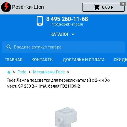
0
shopping_cart
Розетки-Шоп
0,00 ₽
phone_android
8 495 260-11-68
info@rozetki-shop.ru
arrow_drop_down
КАТАЛОГ
search
ГЛАВНАЯ
КОНТАКТЫ
ДОСТАВКА И ОПЛАТА
СКИД
>
Fede
>
Механизмы Fede
>
home
Fede Лампа подсветки для переключателей с 2-х и 3-х
мест, SP 230 В~ 1mA, белая FD21139-2