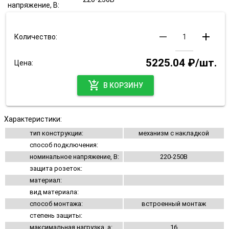
напряжение, В:
remove
add
Количество:
5225.04 ₽/шт.
Цена:
add_shopping_cart
В КОРЗИНУ
Характеристики:
тип конструкции:
механизм с накладкой
способ подключения:
номинальное напряжение, В:
220-250В
защита розеток:
материал:
вид материала:
способ монтажа:
встроенный монтаж
степень защиты:
максимальная нагрузка, а:
16