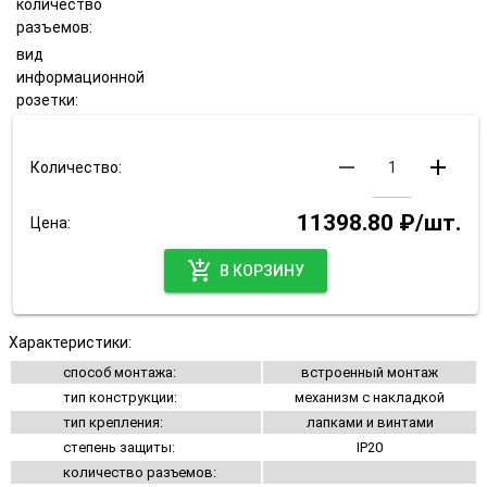
количество
разъемов:
вид
информационной
розетки:
remove
add
Количество:
11398.80 ₽/шт.
Цена:
add_shopping_cart
В КОРЗИНУ
Характеристики:
способ монтажа:
встроенный монтаж
тип конструкции:
механизм с накладкой
тип крепления:
лапками и винтами
степень защиты:
IP20
количество разъемов: