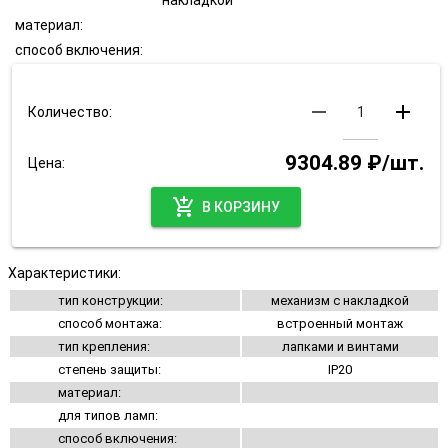
накладкой
материал:
способ включения:
remove
add
Количество:
9304.89 ₽/шт.
Цена:
add_shopping_cart
В КОРЗИНУ
Характеристики:
тип конструкции:
механизм с накладкой
способ монтажа:
встроенный монтаж
тип крепления:
лапками и винтами
степень защиты:
IP20
материал:
для типов ламп:
способ включения: