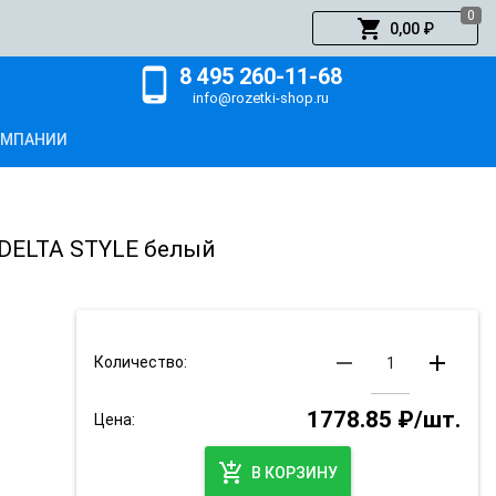
0
shopping_cart
0,00 ₽
8 495 260-11-68
phone_android
info@rozetki-shop.ru
ОМПАНИИ
 DELTA STYLE белый
remove
add
Количество:
1778.85 ₽/шт.
Цена:
add_shopping_cart
В КОРЗИНУ