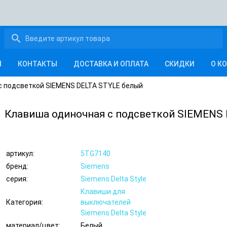
search
Я
КОНТАКТЫ
ДОСТАВКА И ОПЛАТА
СКИДКИ
О К
с подсветкой SIEMENS DELTA STYLE белый
Клавиша одиночная с подсветкой SIEMENS
артикул:
5TG7140
бренд:
Siemens
серия:
Siemens Delta Style
Клавиши для
Категория:
выключателей
Siemens Delta Style
материал/цвет:
Белый