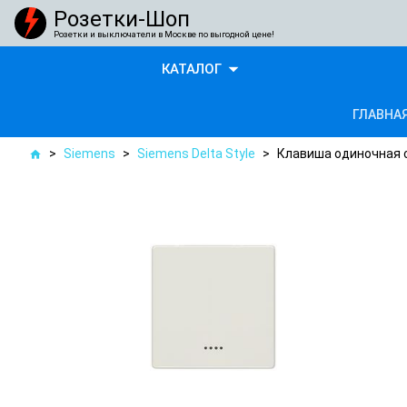
Розетки-Шоп
Розетки и выключатели в Москве по выгодной цене!
arrow_drop_down
КАТАЛОГ
ГЛАВНА
>
Siemens
>
Siemens Delta Style
>
Клавиша одиночная 
home