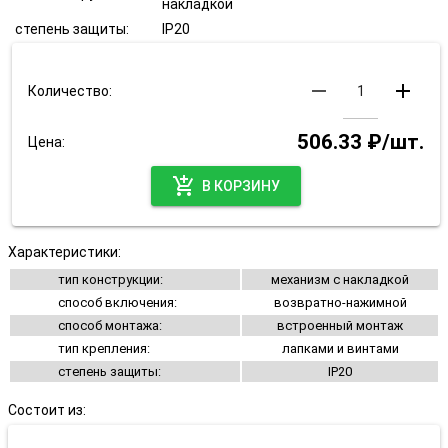
накладкой
степень защиты:
IP20
remove
add
Количество:
506.33 ₽/шт.
Цена:
add_shopping_cart
В КОРЗИНУ
Характеристики:
тип конструкции:
механизм с накладкой
способ включения:
возвратно-нажимной
способ монтажа:
встроенный монтаж
тип крепления:
лапками и винтами
степень защиты:
IP20
Состоит из: