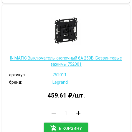
IN MATIC Выключатель кнопочный 6А 250В .Безвинтовые
зажимы 752001
артикул:
752011
бренд:
Legrand
459.61 ₽/шт.
remove
add
add_shopping_cart
В КОРЗИНУ