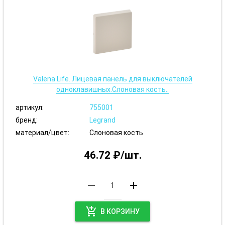
Valena Life. Лицевая панель для выключателей
одноклавишных.Слоновая кость..
артикул:
755001
бренд:
Legrand
материал/цвет:
Слоновая кость
46.72 ₽/шт.
remove
add
add_shopping_cart
В КОРЗИНУ