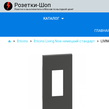
Розетки-Шоп
Розетки и выключатели в Москве по выгодной цене!
arrow_drop_down
КАТАЛОГ
ГЛАВНА
>
Bticino
>
Bticino Living Now немецкий стандарт
>
LIVI
home