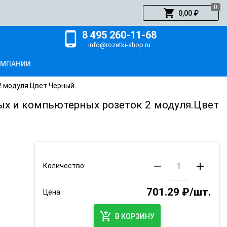
0
shopping_cart
0,00 ₽
8 495 260-11-68
phone_android
info@rozetki-shop.ru
ОМПАНИИ
2 модуля.Цвет Черный.
ых и компьютерных розеток 2 модуля.Цвет
remove
add
Количество:
701.29 ₽/шт.
Цена:
add_shopping_cart
В КОРЗИНУ