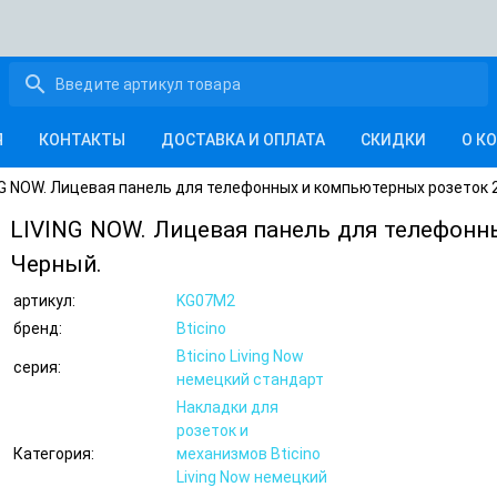
search
Я
КОНТАКТЫ
ДОСТАВКА И ОПЛАТА
СКИДКИ
О К
NG NOW. Лицевая панель для телефонных и компьютерных розеток 
LIVING NOW. Лицевая панель для телефонн
Черный.
артикул:
KG07M2
бренд:
Bticino
Bticino Living Now
серия:
немецкий стандарт
Накладки для
розеток и
Категория:
механизмов Bticino
Living Now немецкий