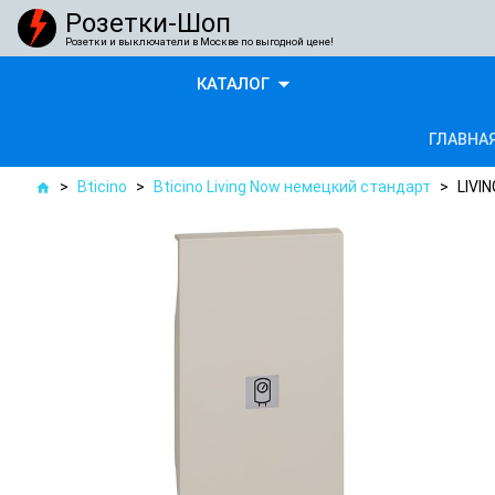
Розетки-Шоп
Розетки и выключатели в Москве по выгодной цене!
arrow_drop_down
КАТАЛОГ
ГЛАВНА
>
Bticino
>
Bticino Living Now немецкий стандарт
>
LIVI
home