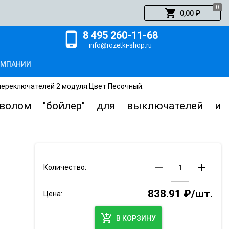
0
shopping_cart
0,00 ₽
8 495 260-11-68
phone_android
info@rozetki-shop.ru
ОМПАНИИ
 переключателей 2 модуля.Цвет Песочный.
волом "бойлер" для выключателей и
remove
add
Количество:
838.91 ₽/шт.
Цена:
add_shopping_cart
В КОРЗИНУ