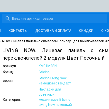
search
Я
КОНТАКТЫ
ДОСТАВКА И ОПЛАТА
СКИДКИ
О К
NG NOW. Лицевая панель с символом "бойлер" для выключателей и
LIVING NOW. Лицевая панель с сим
переключателей 2 модуля.Цвет Песочный.
артикул:
KM01M2SN
бренд:
Bticino
Bticino Living Now
серия:
немецкий стандарт
Накладки для
розеток и
Категория:
механизмов Bticino
Living Now немецкий