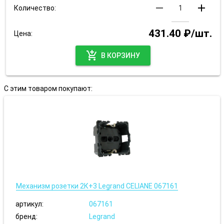
remove
add
Количество:
431.40 ₽/шт.
Цена:
add_shopping_cart
В КОРЗИНУ
С этим товаром покупают:
Механизм розетки 2К+3 Legrand CELIANE 067161
артикул:
067161
бренд:
Legrand