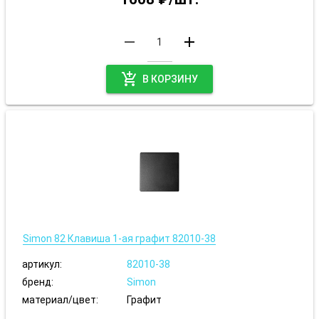
remove
add
add_shopping_cart
В КОРЗИНУ
Simon 82 Клавиша 1-ая графит 82010-38
артикул:
82010-38
бренд:
Simon
материал/цвет:
Графит