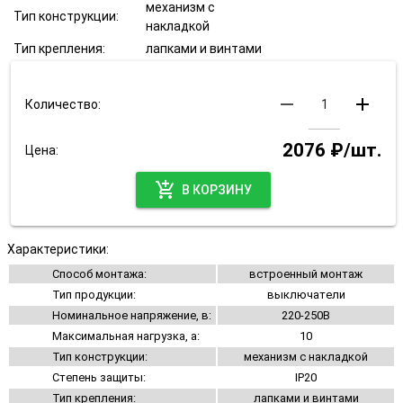
механизм с
Тип конструкции:
накладкой
Тип крепления:
лапками и винтами
remove
add
Количество:
2076 ₽/шт.
Цена:
add_shopping_cart
В КОРЗИНУ
Характеристики:
Способ монтажа:
встроенный монтаж
Тип продукции:
выключатели
Номинальное напряжение, в:
220-250В
Максимальная нагрузка, а:
10
Тип конструкции:
механизм с накладкой
Степень защиты:
IP20
Тип крепления:
лапками и винтами