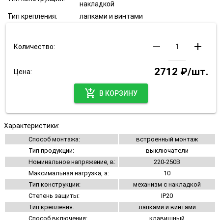
накладкой
Тип крепления:
лапками и винтами
remove
add
Количество:
2712 ₽/шт.
Цена:
add_shopping_cart
В КОРЗИНУ
Характеристики:
Способ монтажа:
встроенный монтаж
Тип продукции:
выключатели
Номинальное напряжение, в:
220-250В
Максимальная нагрузка, а:
10
Тип конструкции:
механизм с накладкой
Степень защиты:
IP20
Тип крепления:
лапками и винтами
Способ включения:
клавишный