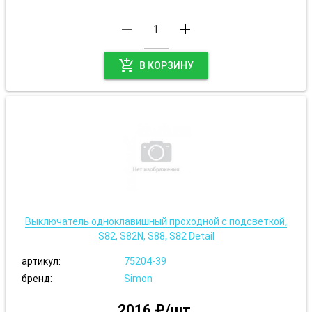
remove
add
add_shopping_cart
В КОРЗИНУ
Выключатель одноклавишный проходной с подсветкой,
S82, S82N, S88, S82 Detail
артикул:
75204-39
бренд:
Simon
2016 ₽/шт.