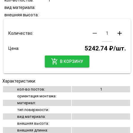
кол-во постов:
1
вид материала:
внешняя высота:
remove
add
Количество:
5242.74 ₽/шт.
Цена:
add_shopping_cart
В КОРЗИНУ
Характеристики:
кол-во постов:
1
ориентация монтажа:
материал:
тип поверхности:
вид материала:
внешняя высота:
внешняя длинна: