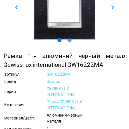
chevron_left
chevron_right
lens
lens
Рамка 1-я алюминий черный металл
Gewiss lux international GW16222MA
артикул:
GW16222MA
бренд:
Gewiss
GEWISS LUX
серия:
INTERNATIONAL
Рамки GEWISS LUX
Категория:
INTERNATIONAL
Алюминий-черный
материал/цвет:
металл