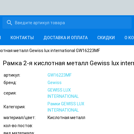
search
Я
КОНТАКТЫ
ДОСТАВКА И ОПЛАТА
СКИДКИ
О К
лотная металл Gewiss lux international GW16223MF
Рамка 2-я кислотная металл Gewiss lux inte
артикул:
GW16223MF
бренд:
Gewiss
GEWISS LUX
серия:
INTERNATIONAL
Рамки GEWISS LUX
Категория:
INTERNATIONAL
материал/цвет:
Кислотная металл
кол-во постов:
вид материала: