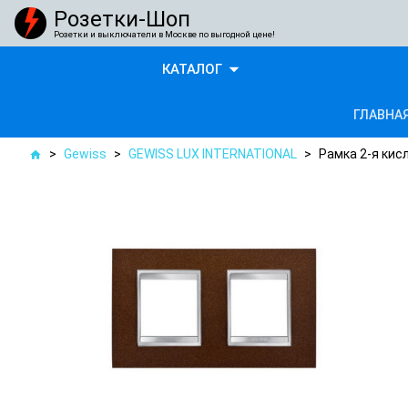
Розетки-Шоп
Розетки и выключатели в Москве по выгодной цене!
arrow_drop_down
КАТАЛОГ
ГЛАВНА
>
Gewiss
>
GEWISS LUX INTERNATIONAL
>
Рамка 2-я кис
home