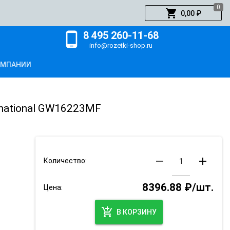
0
shopping_cart
0,00 ₽
8 495 260-11-68
phone_android
info@rozetki-shop.ru
ОМПАНИИ
rnational GW16223MF
remove
add
Количество:
8396.88 ₽/шт.
Цена:
add_shopping_cart
В КОРЗИНУ