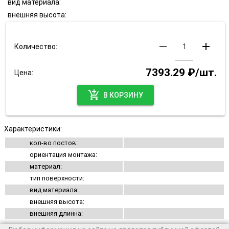
вид материала:
внешняя высота:
remove
add
Количество:
7393.29 ₽/шт.
Цена:
add_shopping_cart
В КОРЗИНУ
Характеристики:
кол-во постов:
ориентация монтажа:
материал:
тип поверхности:
вид материала:
внешняя высота:
внешняя длинна: