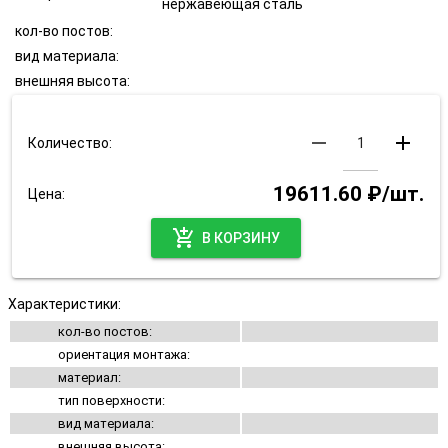
нержавеющая сталь
кол-во постов:
вид материала:
внешняя высота:
remove
add
Количество:
19611.60 ₽/шт.
Цена:
add_shopping_cart
В КОРЗИНУ
Характеристики:
кол-во постов:
ориентация монтажа:
материал:
тип поверхности:
вид материала:
внешняя высота: