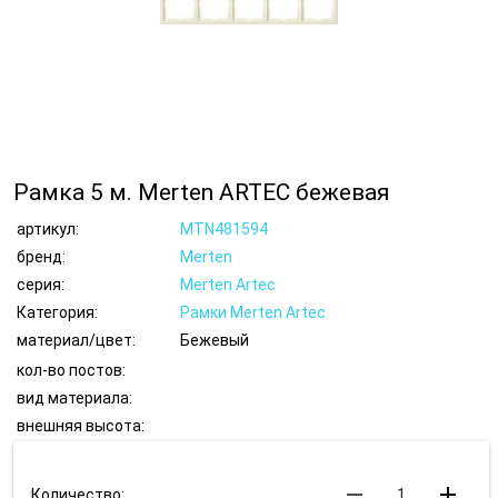
Рамка 5 м. Merten ARTEС бежевая
артикул:
MTN481594
бренд:
Merten
серия:
Merten Artec
Категория:
Рамки Merten Artec
материал/цвет:
Бежевый
кол-во постов:
вид материала:
внешняя высота:
remove
add
Количество: