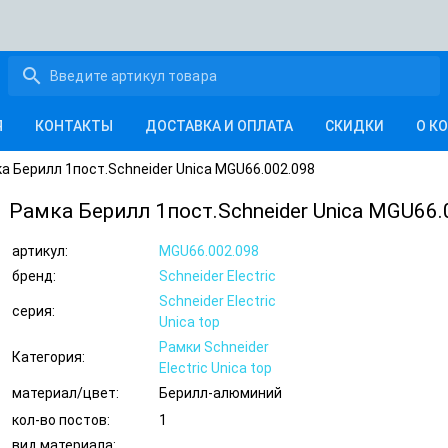
search
Я
КОНТАКТЫ
ДОСТАВКА И ОПЛАТА
СКИДКИ
О К
а Берилл 1пост.Schneider Unica MGU66.002.098
Рамка Берилл 1пост.Schneider Unica MGU66.
артикул:
MGU66.002.098
бренд:
Schneider Electric
Schneider Electric
серия:
Unica top
Рамки Schneider
Категория:
Electric Unica top
материал/цвет:
Берилл-алюминий
кол-во постов:
1
вид материала: