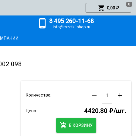
0
shopping_cart
0,00 ₽
8 495 260-11-68
phone_android
info@rozetki-shop.ru
ОМПАНИИ
002.098
remove
add
Количество:
4420.80 ₽/шт.
Цена:
add_shopping_cart
В КОРЗИНУ