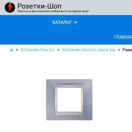
Розетки-Шоп
Розетки и выключатели в Москве по выгодной цене!
arrow_drop_down
КАТАЛОГ
ГЛАВНА
>
Schneider Electric
>
Schneider Electric Unica top
>
Рамк
home