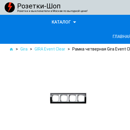
Розетки-Шоп
Розетки и выключатели в Москве по выгодной цене!
arrow_drop_down
КАТАЛОГ
ГЛАВНА
>
Gira
>
GIRA Event Clear
>
Рамка четверная Gira Event 
home