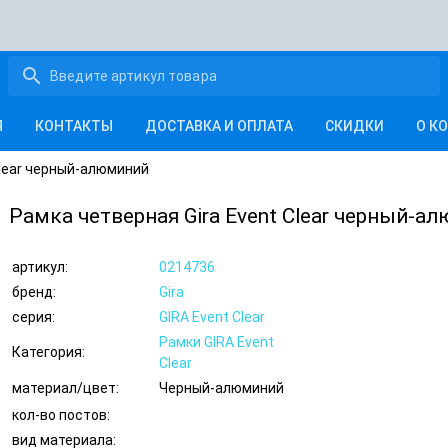
search
Я
КОНТАКТЫ
ДОСТАВКА И ОПЛАТА
СКИДКИ
О К
Clear черный-алюминий
Рамка четверная Gira Event Clear черный-а
артикул:
0214736
бренд:
Gira
серия:
GIRA Event Clear
Рамки GIRA Event
Категория:
Clear
материал/цвет:
Черный-алюминий
кол-во постов:
вид материала: