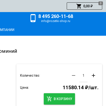
0
shopping_cart
0,00 ₽
8 495 260-11-68
phone_android
info@rozetki-shop.ru
ОМПАНИИ
люминий
remove
add
Количество:
11580.14 ₽/шт.
Цена:
add_shopping_cart
В КОРЗИНУ