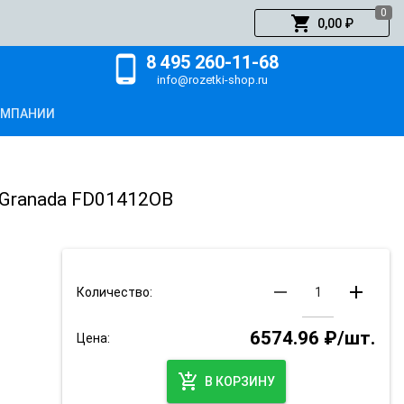
0
shopping_cart
0,00 ₽
8 495 260-11-68
phone_android
info@rozetki-shop.ru
ОМПАНИИ
de Granada FD01412OB
remove
add
Количество:
6574.96 ₽/шт.
Цена:
add_shopping_cart
В КОРЗИНУ