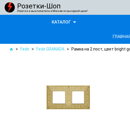
Розетки-Шоп
Розетки и выключатели в Москве по выгодной цене!
arrow_drop_down
КАТАЛОГ
ГЛАВНА
>
Fede
>
Fede GRANADA
>
Рамка на 2 пост, цвет bright 
home