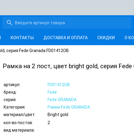
search
Я
КОНТАКТЫ
ДОСТАВКА И ОПЛАТА
СКИДКИ
О К
gold, серия Fede Granada FD01412OB
Рамка на 2 пост, цвет bright gold, серия Fe
артикул:
FD01412OB
бренд:
Fede
серия:
Fede GRANADA
Категория:
Рамки Fede GRANADA
материал/цвет:
Bright gold
кол-во постов:
2
вид материала: