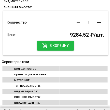
вид материала:
внешняя высота:
remove
add
Количество:
9284.52 ₽/шт.
Цена:
add_shopping_cart
В КОРЗИНУ
Характеристики:
кол-во постов:
ориентация монтажа:
материал:
тип поверхности:
вид материала:
внешняя высота:
внешняя длинна: