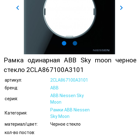
chevron_left
chevron_right
lens
lens
Рамка одинарная ABB Sky moon черное
стекло 2CLA867100A3101
артикул:
2CLA867100A3101
бренд:
ABB
ABB Niessen Sky
серия:
Moon
Рамки ABB Niessen
Категория:
Sky Moon
материал/цвет:
Черное стекло
кол-во постов: