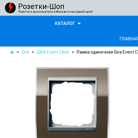
Розетки-Шоп
Розетки и выключатели в Москве по выгодной цене!
arrow_drop_down
КАТАЛОГ
ГЛАВНА
>
Gira
>
GIRA Event Clear
>
Рамка одиночная Gira Event 
home