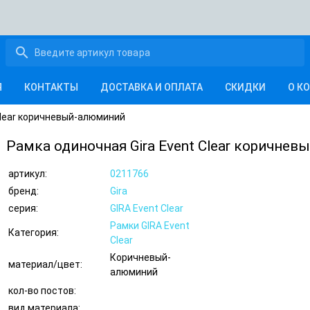
search
Я
КОНТАКТЫ
ДОСТАВКА И ОПЛАТА
СКИДКИ
О К
Clear коричневый-алюминий
Рамка одиночная Gira Event Clear коричне
артикул:
0211766
бренд:
Gira
серия:
GIRA Event Clear
Рамки GIRA Event
Категория:
Clear
Коричневый-
материал/цвет:
алюминий
кол-во постов:
вид материала: