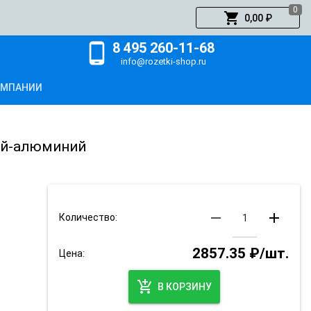
0
shopping_cart
0,00 ₽
8 495 260-11-68
phone_android
info@rozetki-shop.ru
ОМПАНИИ
вый-алюминий
remove
add
Количество:
2857.35 ₽/шт.
Цена:
add_shopping_cart
В КОРЗИНУ