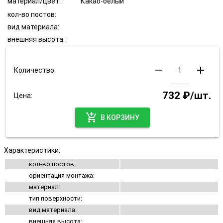
материал/цвет:
Какао-белый
кол-во постов:
вид материала:
внешняя высота:
remove
add
Количество:
732 ₽/шт.
Цена:
add_shopping_cart
В КОРЗИНУ
Характеристики:
кол-во постов:
ориентация монтажа:
материал:
тип поверхности:
вид материала:
внешняя высота: