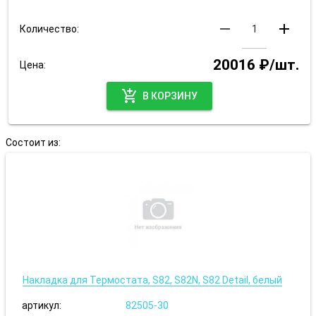
remove
add
Количество:
20016 ₽/шт.
Цена:
add_shopping_cart
В КОРЗИНУ
Состоит из:
Накладка для Термостата, S82, S82N, S82 Detail, белый
артикул:
82505-30