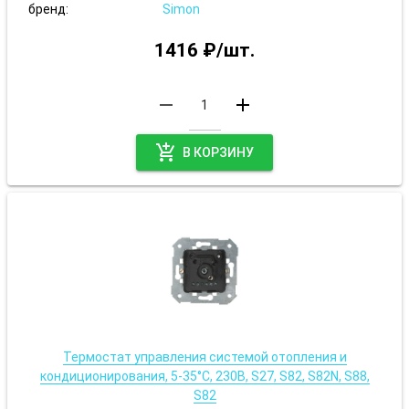
бренд:
Simon
1416 ₽/шт.
remove
add
add_shopping_cart
В КОРЗИНУ
Термостат управления системой отопления и
кондиционирования, 5-35°С, 230В, S27, S82, S82N, S88,
S82