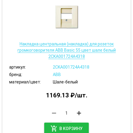
Накладка центральная (накладка) для розеток
громкоговорителя ABB Basic 55 цвет шале белый
2CKA001724A4318
артикул:
2CKA001724A4318
бренд:
ABB
материал/цвет:
Шале-белый
1169.13 ₽/шт.
remove
add
add_shopping_cart
В КОРЗИНУ