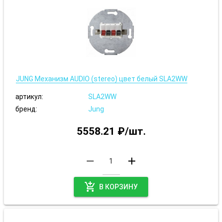
JUNG Механизм AUDIO (stereo) цвет белый SLA2WW
артикул:
SLA2WW
бренд:
Jung
5558.21 ₽/шт.
remove
add
add_shopping_cart
В КОРЗИНУ