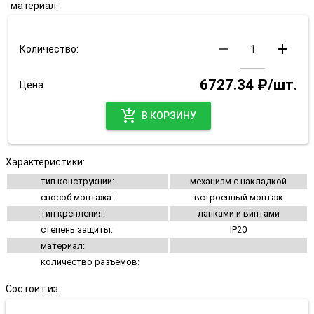
материал:
remove
add
Количество:
6727.34 ₽/шт.
Цена:
add_shopping_cart
В КОРЗИНУ
Характеристики:
тип конструкции:
механизм с накладкой
способ монтажа:
встроенный монтаж
тип крепления:
лапками и винтами
степень защиты:
IP20
материал:
количество разъемов:
Состоит из: