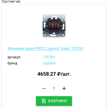
Состоит из:
Механизм аудио PRO21 Legrand "Galea" 775784
артикул:
775784
бренд:
Legrand
4658.27 ₽/шт.
remove
add
add_shopping_cart
В КОРЗИНУ