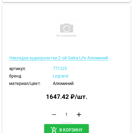
Накладка аудиорозетки 2-ой Galea Life Алюминий
артикул:
771325
бренд:
Legrand
материал/цвет:
Алюминий
1647.42 ₽/шт.
remove
add
add_shopping_cart
В КОРЗИНУ