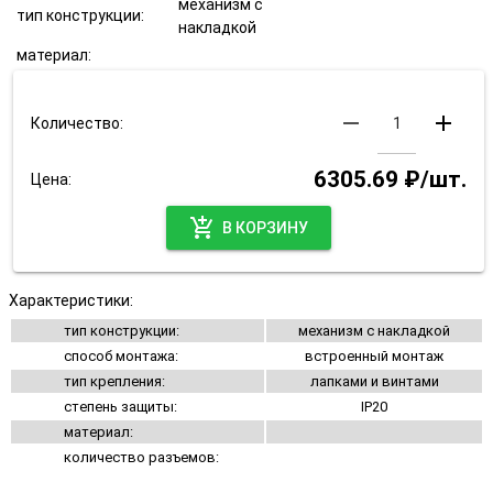
механизм с
тип конструкции:
накладкой
материал:
remove
add
Количество:
6305.69 ₽/шт.
Цена:
add_shopping_cart
В КОРЗИНУ
Характеристики:
тип конструкции:
механизм с накладкой
способ монтажа:
встроенный монтаж
тип крепления:
лапками и винтами
степень защиты:
IP20
материал:
количество разъемов: