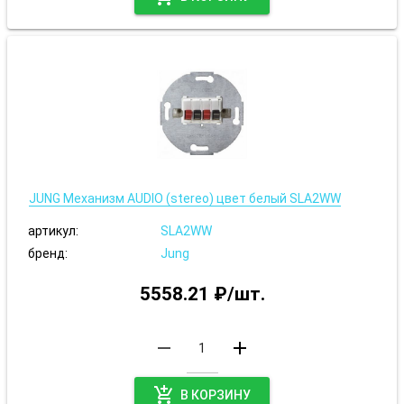
JUNG Механизм AUDIO (stereo) цвет белый SLA2WW
артикул:
SLA2WW
бренд:
Jung
5558.21 ₽/шт.
remove
add
add_shopping_cart
В КОРЗИНУ