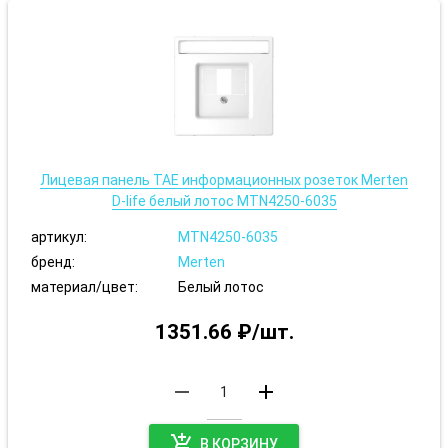
Лицевая панель TAE информационных розеток Merten
D-life белый лотос MTN4250-6035
артикул:
MTN4250-6035
бренд:
Merten
материал/цвет:
Белый лотос
1351.66 ₽/шт.
remove
add
add_shopping_cart
В КОРЗИНУ