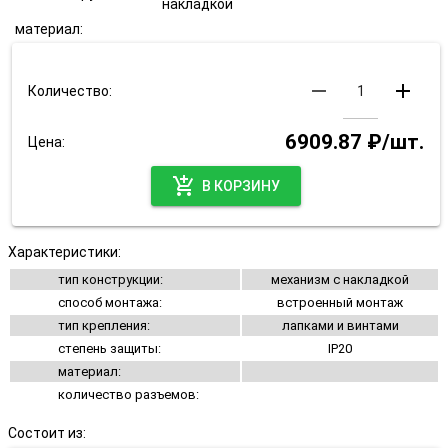
накладкой
материал:
remove
add
Количество:
6909.87 ₽/шт.
Цена:
add_shopping_cart
В КОРЗИНУ
Характеристики:
тип конструкции:
механизм с накладкой
способ монтажа:
встроенный монтаж
тип крепления:
лапками и винтами
степень защиты:
IP20
материал:
количество разъемов:
Состоит из: