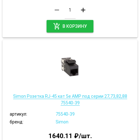
remove
add
add_shopping_cart
В КОРЗИНУ
Simon Розетка RJ-45 кат 5е АМР под серии 27,73,82,88
75540-39
артикул:
75540-39
бренд:
Simon
1640.11 ₽/шт.