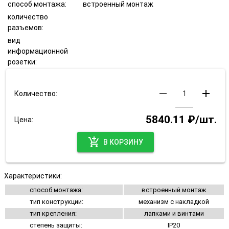
способ монтажа:
встроенный монтаж
количество
разъемов:
вид
информационной
розетки:
remove
add
Количество:
5840.11 ₽/шт.
Цена:
add_shopping_cart
В КОРЗИНУ
Характеристики:
способ монтажа:
встроенный монтаж
тип конструкции:
механизм с накладкой
тип крепления:
лапками и винтами
степень защиты:
IP20