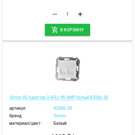
remove
add
add_shopping_cart
В КОРЗИНУ
Simon 82 Адаптер 2-й RJ-45 АМР белый 82006-30
артикул:
82006-30
бренд:
Simon
материал/цвет:
Белый