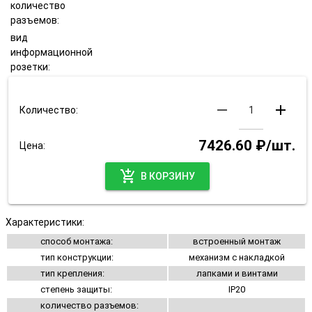
количество
разъемов:
вид
информационной
розетки:
remove
add
Количество:
7426.60 ₽/шт.
Цена:
add_shopping_cart
В КОРЗИНУ
Характеристики:
способ монтажа:
встроенный монтаж
тип конструкции:
механизм с накладкой
тип крепления:
лапками и винтами
степень защиты:
IP20
количество разъемов: