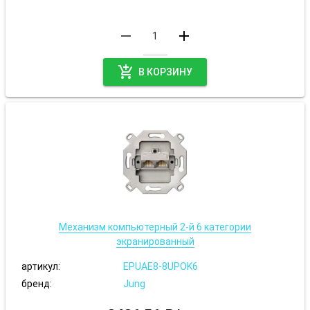
remove
add
add_shopping_cart
В КОРЗИНУ
Механизм компьютерный 2-й 6 категории
экранированный
артикул:
EPUAE8-8UPOK6
бренд:
Jung