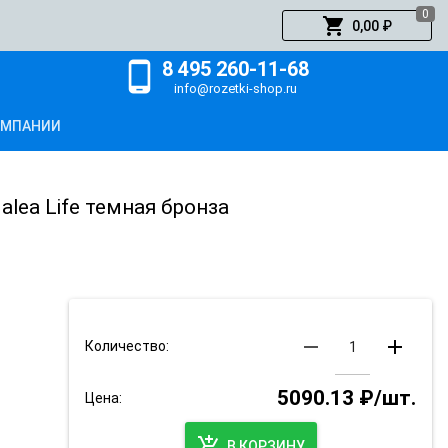
0
shopping_cart
0,00 ₽
8 495 260-11-68
phone_android
info@rozetki-shop.ru
ОМПАНИИ
lea Life темная бронза
remove
add
Количество:
5090.13 ₽/шт.
Цена:
add_shopping_cart
В КОРЗИНУ