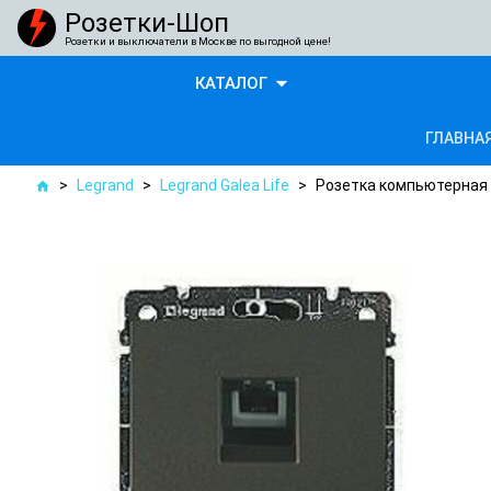
Розетки-Шоп
Розетки и выключатели в Москве по выгодной цене!
arrow_drop_down
КАТАЛОГ
ГЛАВНА
>
Legrand
>
Legrand Galea Life
>
Розетка компьютерная о
home