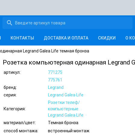
search
Я
КОНТАКТЫ
ДОСТАВКА И ОПЛАТА
СКИДКИ
О К
динарная Legrand Galea Life темная бронза
Розетка компьютерная одинарная Legrand Ga
артикул:
771275
775761
бренд:
Legrand
серия:
Legrand Galea Life
Розетки телеф/
Категория:
компьютерные
Legrand Galea Life
материал/цвет:
Темная бронза
способ монтажа:
встроенный монтаж