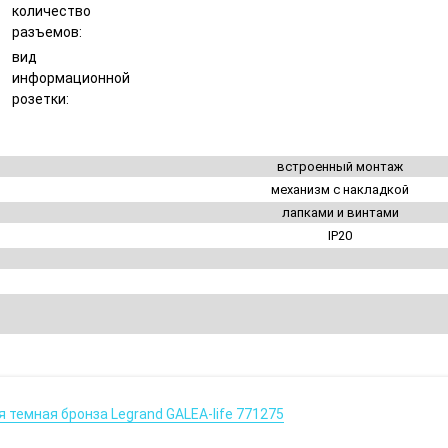
количество
разъемов:
вид
информационной
розетки:
встроенный монтаж
механизм с накладкой
лапками и винтами
IP20
 темная бронза Legrand GALEA-life 771275