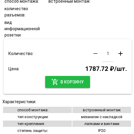
способ монтажа:
встроенный монтаж
количество
разъемов:
вид
информационной
розетки:
remove
add
Количество:
1787.72 ₽/шт.
Цена:
add_shopping_cart
В КОРЗИНУ
Характеристики:
способ монтажа:
встроенный монтаж
тип конструкции:
механизм с накладкой
тип крепления:
лапками и винтами
степень защиты:
IP20