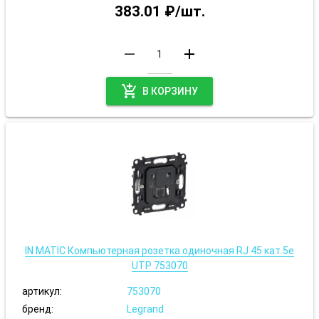
383.01 ₽/шт.
remove
add
add_shopping_cart
В КОРЗИНУ
IN MATIC Компьютерная розетка одиночная RJ 45 кат.5е
UTP 753070
артикул:
753070
бренд:
Legrand