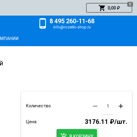
0
shopping_cart
0,00 ₽
8 495 260-11-68
phone_android
info@rozetki-shop.ru
ОМПАНИИ
й
remove
add
Количество:
3176.11 ₽/шт.
Цена:
add_shopping_cart
В КОРЗИНУ