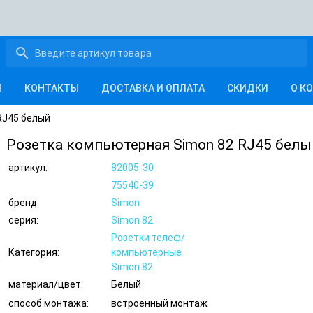
search
Я
КОНТАКТЫ
ДОСТАВКА И ОПЛАТА
СКИДКИ
О К
RJ45 белый
Розетка компьютерная Simon 82 RJ45 белы
артикул:
82005-30
75540-39
бренд:
Simon
серия:
Simon 82
Розетки телеф/
Категория:
компьютерные
Simon 82
материал/цвет:
Белый
способ монтажа:
встроенный монтаж