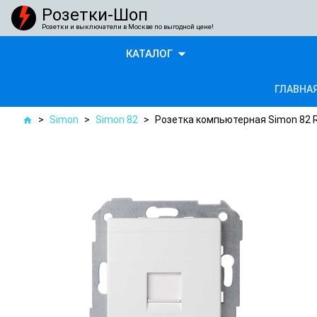
Розетки-Шоп
Розетки и выключатели в Москве по выгодной цене!
arrow_drop_down
КАТАЛОГ
ГЛАВНА
>
Simon
>
Simon 82
>
Розетка компьютерная Simon 82 
home