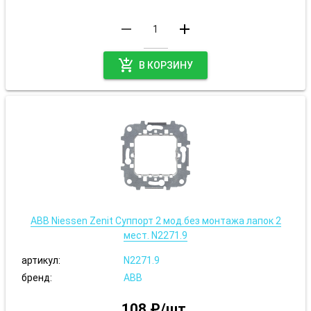
remove
add
add_shopping_cart
В КОРЗИНУ
ABB Niessen Zenit Суппорт 2 мод.без монтажа лапок 2
мест. N2271.9
артикул:
N2271.9
бренд:
ABB
108 ₽/шт.