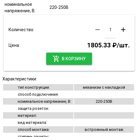
номинальное
220-250В
напряжение, В:
remove
add
Количество:
1805.33 ₽/шт.
Цена:
add_shopping_cart
В КОРЗИНУ
Характеристики:
тип конструкции:
механизм с накладкой
способ подключения:
номинальное напряжение, В:
220-250В
защита розеток:
материал:
вид материала:
способ монтажа:
встроенный монтаж
степень защиты: