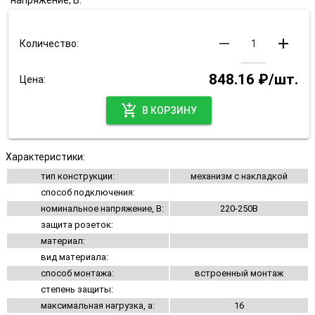
напряжение, В:
remove
add
Количество:
848.16 ₽/шт.
Цена:
add_shopping_cart
В КОРЗИНУ
Характеристики:
тип конструкции:
механизм с накладкой
способ подключения:
номинальное напряжение, В:
220-250В
защита розеток:
материал:
вид материала:
способ монтажа:
встроенный монтаж
степень защиты:
максимальная нагрузка, а:
16