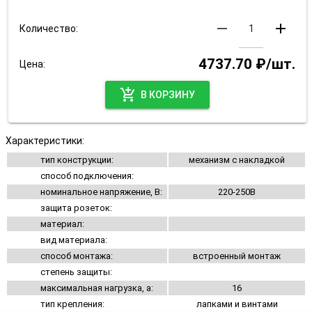
remove
add
Количество:
4737.70 ₽/шт.
Цена:
add_shopping_cart
В КОРЗИНУ
Характеристики:
тип конструкции:
механизм с накладкой
способ подключения:
номинальное напряжение, В:
220-250В
защита розеток:
материал:
вид материала:
способ монтажа:
встроенный монтаж
степень защиты:
максимальная нагрузка, а:
16
тип крепления:
лапками и винтами