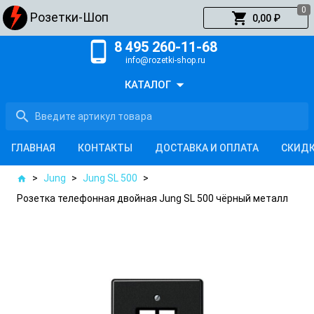
0
shopping_cart
Розетки-Шоп
0,00 ₽
phone_android
8 495 260-11-68
info@rozetki-shop.ru
arrow_drop_down
КАТАЛОГ
search
ГЛАВНАЯ
КОНТАКТЫ
ДОСТАВКА И ОПЛАТА
СКИД
>
Jung
>
Jung SL 500
>
home
Розетка телефонная двойная Jung SL 500 чёрный металл