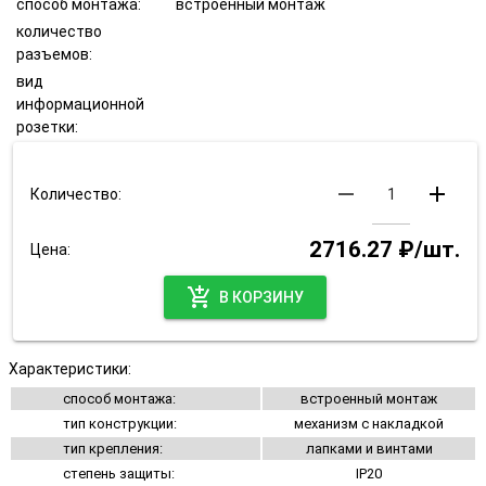
способ монтажа:
встроенный монтаж
количество
разъемов:
вид
информационной
розетки:
remove
add
Количество:
2716.27 ₽/шт.
Цена:
add_shopping_cart
В КОРЗИНУ
Характеристики:
способ монтажа:
встроенный монтаж
тип конструкции:
механизм с накладкой
тип крепления:
лапками и винтами
степень защиты:
IP20