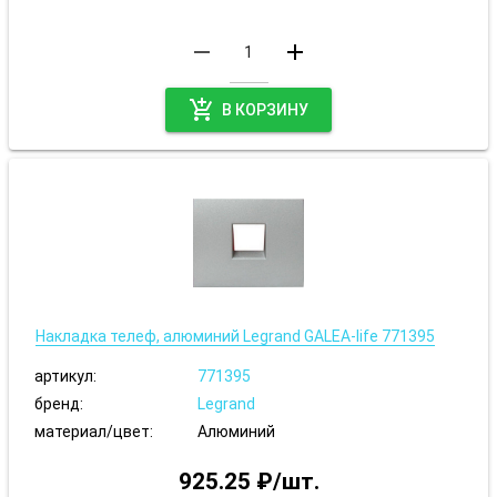
remove
add
add_shopping_cart
В КОРЗИНУ
Накладка телеф, алюминий Legrand GALEA-life 771395
артикул:
771395
бренд:
Legrand
материал/цвет:
Алюминий
925.25 ₽/шт.